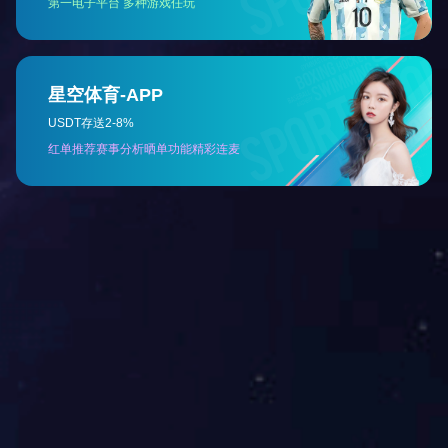
售后服务潜在客户
国外： 新款奔驰， 沃尔沃，卡尔蔡司等 北美洲： 铁建重
工机械、 中车电力网电动车、四川本科师范大学、东南本
科师范大学等 大洋洲：GRAPH等
思考详情
9